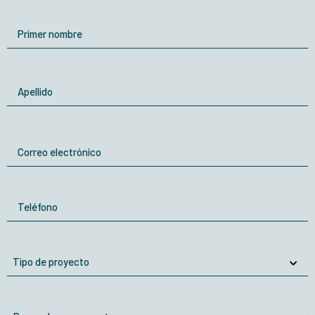
empresa
Nombre
Nombre
Apellidos
Correo
electrónico
Teléfono
Tipo
de
proyecto
Rango