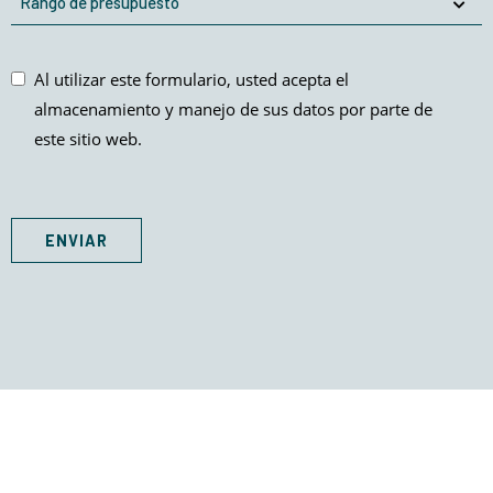
de
presupuesto
Al
Al utilizar este formulario, usted acepta el
utilizar
almacenamiento y manejo de sus datos por parte de
este
este sitio web.
formulario,
usted
acepta
el
ENVIAR
almacenamiento
y
manejo
de
sus
datos
por
parte
de